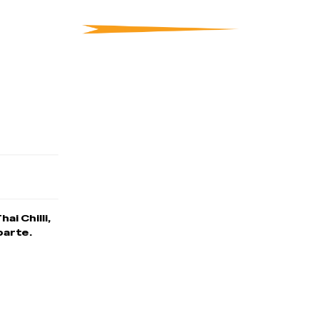
i Chilli,
parte.