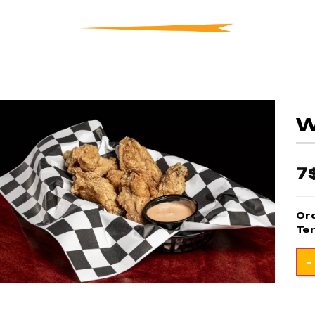
W
7
Ord
Ter